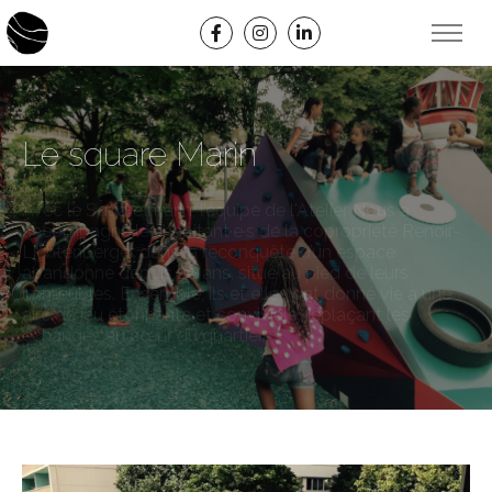
Le square Marin
Avec le Square marin, l’équipe de l'Atelier Nous a
accompagné les habitant·e·s de la copropriété Renoir-
Lichtenberger dans la reconquête d’un espace
abandonné depuis 20 ans, situé au pied de leurs
immeubles. Ensemble, ils et elles ont donné vie à une
aire de jeu étonnante et conviviale, replaçant les
échanges au cœur du quartier…